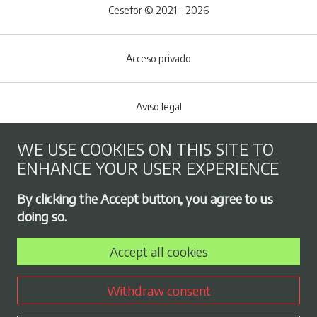
Cesefor © 2021 - 2026
Acceso privado
Aviso legal
WE USE COOKIES ON THIS SITE TO
Cookies policy
ENHANCE YOUR USER EXPERIENCE
Footer menu
By clicking the Accept button, you agree to us
Privacy Policy
doing so.
Accept all cookies
Employment exchange
Withdraw consent
Contract profile