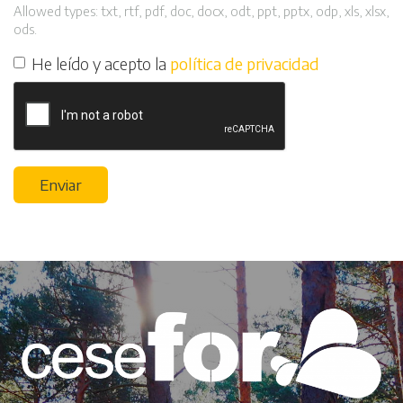
Allowed types: txt, rtf, pdf, doc, docx, odt, ppt, pptx, odp, xls, xlsx,
ods.
He leído y acepto la
política de privacidad
Enviar