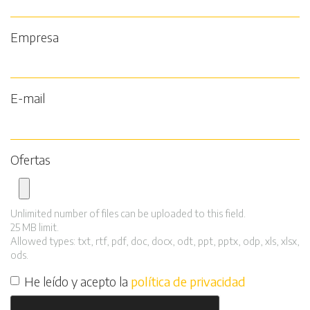
Empresa
E-mail
Ofertas
Unlimited number of files can be uploaded to this field.
25 MB limit.
Allowed types: txt, rtf, pdf, doc, docx, odt, ppt, pptx, odp, xls, xlsx,
ods.
He leído y acepto la
política de privacidad