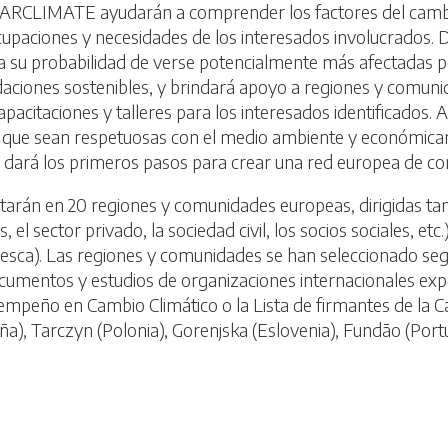
n FARCLIMATE ayudarán a comprender los factores del cambi
ocupaciones y necesidades de los interesados involucrados.
ido a su probabilidad de verse potencialmente más afectadas 
aciones sostenibles, y brindará apoyo a regiones y comuni
apacitaciones y talleres para los interesados identificado
a que sean respetuosas con el medio ambiente y económica
 dará los primeros pasos para crear una red europea de com
án en 20 regiones y comunidades europeas, dirigidas tan
 el sector privado, la sociedad civil, los socios sociales, etc
 y pesca). Las regiones y comunidades se han seleccionado se
ocumentos y estudios de organizaciones internacionales exp
sempeño en Cambio Climático o la Lista de firmantes de la 
a), Tarczyn (Polonia), Gorenjska (Eslovenia), Fundão (Portug