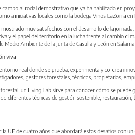
de campo al rodal demostrativo que ya ha habilitado en pr
como a iniciativas locales como la bodega Vinos LaZorra en
mostrado muy satisfechos con el desarrollo de la jornada, 
va y el papel del territorio en la lucha frente al cambio cli
 de Medio Ambiente de la Junta de Castilla y León en Salama
ón viva
n entorno real donde se prueba, experimenta y co-crea innov
stigadores, gestores forestales, técnicos, propietarios, empr
ón forestal, un Living Lab sirve para conocer cómo se puede 
o diferentes técnicas de gestión sostenible, restauración, 
a UE de cuatro años que abordará estos desafíos con un enf