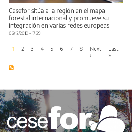
Cesefor sitúa a la región en el mapa
forestal internacional y promueve su
integración en varias redes europeas
06/12/2019 - 17:29
Pagination
1
2
3
4
5
6
7
8
Next
Last
Next page
Last pag
›
»