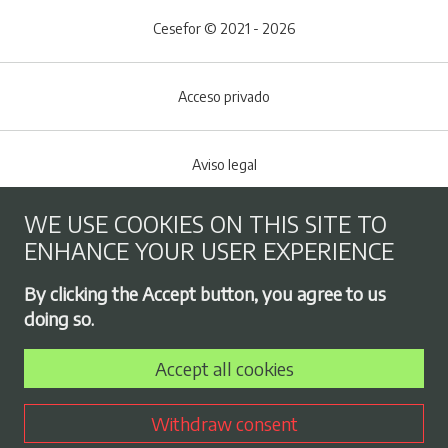
Cesefor © 2021 - 2026
Acceso privado
Aviso legal
WE USE COOKIES ON THIS SITE TO
Cookies policy
ENHANCE YOUR USER EXPERIENCE
Footer menu
By clicking the Accept button, you agree to us
Privacy Policy
doing so.
Accept all cookies
Employment exchange
Withdraw consent
Contract profile