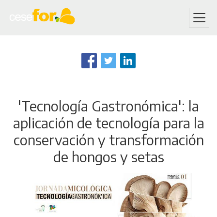
Skip
to
main
content
'Tecnología Gastronómica': la
aplicación de tecnología para la
conservación y transformación
de hongos y setas