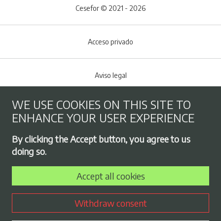
Cesefor © 2021 - 2026
Acceso privado
Aviso legal
WE USE COOKIES ON THIS SITE TO
Cookies policy
ENHANCE YOUR USER EXPERIENCE
Footer menu
By clicking the Accept button, you agree to us
Privacy Policy
doing so.
Accept all cookies
Employment exchange
Withdraw consent
Contract profile