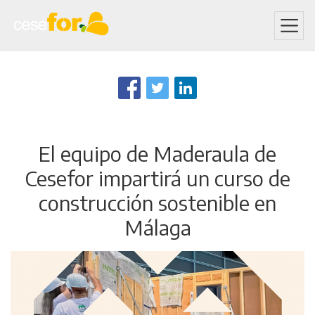
Skip
to
main
content
El equipo de Maderaula de
Cesefor impartirá un curso de
construcción sostenible en
Málaga