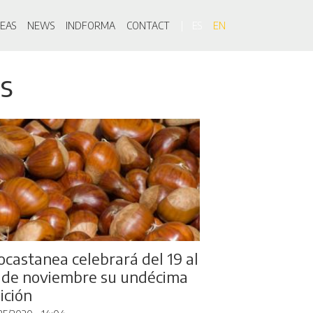
on
EAS
NEWS
INDFORMA
CONTACT
ES
EN
as
ocastanea celebrará del 19 al
 de noviembre su undécima
ición