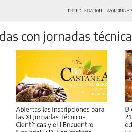
Main navigati
THE FOUNDATION
WORKING AR
Skip
adas con jornadas técnic
to
main
content
Abiertas las inscripciones para
Bi
las XI Jornadas Técnico-
21
Científicas y el I Encuentro
ed
Nacional I+D+i en castaño