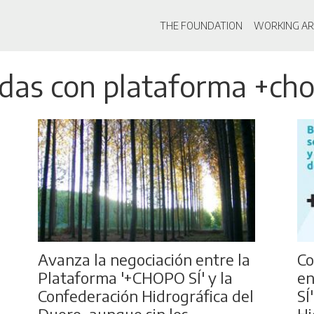
Main navigati
THE FOUNDATION
WORKING AR
Skip
adas con plataforma +cho
to
main
content
Avanza la negociación entre la
Co
Plataforma '+CHOPO SÍ' y la
en
Confederación Hidrográfica del
SÍ
Duero, aunque sin los
Hi