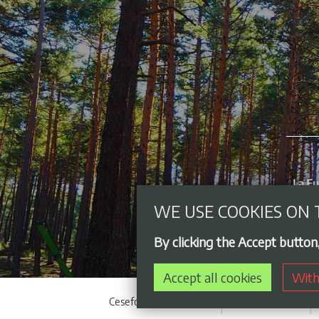
WE USE COOKIES ON 
By clicking the Accept button
Accept all cookies
With
Cesefor © 2021 - 2026
Acceso privado
Footer menu