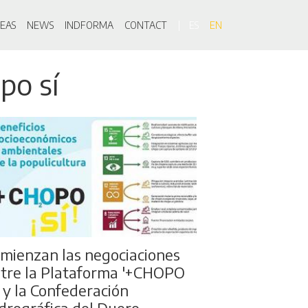
on
EAS
NEWS
INDFORMA
CONTACT
ES
EN
po sí
mienzan las negociaciones
tre la Plataforma '+CHOPO
' y la Confederación
drográfica del Duero