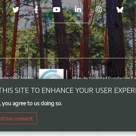
Redes sociales
Hubspot
THIS SITE TO ENHANCE YOUR USER EXPER
, you agree to us doing so.
draw consent
Aviso legal
Cookies policy
Privacy Policy
Employment exc