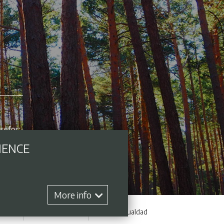
IENCE
More info
hange
Contract profile
Plan de Igualdad