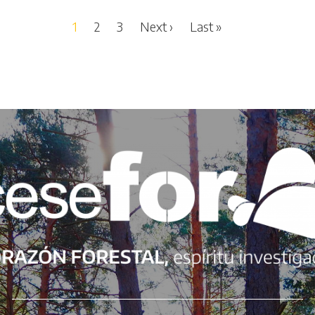
Next page
Last page
1
2
3
Next ›
Last »