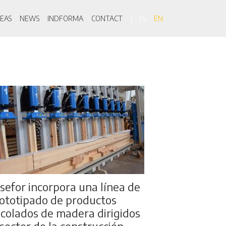
on
EAS
NEWS
INDFORMA
CONTACT
ES
EN
sefor incorpora una línea de
ototipado de productos
colados de madera dirigidos
 sector de la construcción