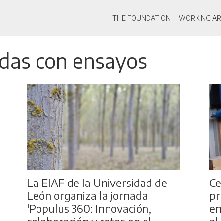
Main navigati
THE FOUNDATION
WORKING AR
Skip
adas con ensayos
to
main
content
La EIAF de la Universidad de
Ce
León organiza la jornada
pr
'Populus 360: Innovación,
en
colaboración y retos en el
al