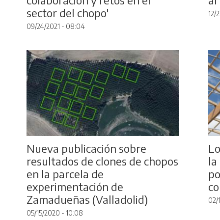
sector del chopo'
12/
09/24/2021 - 08:04
Nueva publicación sobre
Lo
resultados de clones de chopos
la
en la parcela de
po
experimentación de
co
Zamadueñas (Valladolid)
02/
05/15/2020 - 10:08