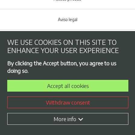
Aviso legal
Cookies policy
WE USE COOKIES ON THIS SITE TO
ENHANCE YOUR USER EXPERIENCE
Footer menu
Privacy Policy
By clicking the Accept button, you agree to us
doing so.
Employment exchange
Accept all cookies
Withdraw consent
Contract profile
More info
Plan de Igualdad