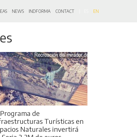
on
EAS
NEWS
INDFORMA
CONTACT
ES
EN
les
 Programa de
fraestructuras Turísticas en
pacios Naturales invertirá
 Soria 2,3M de euros