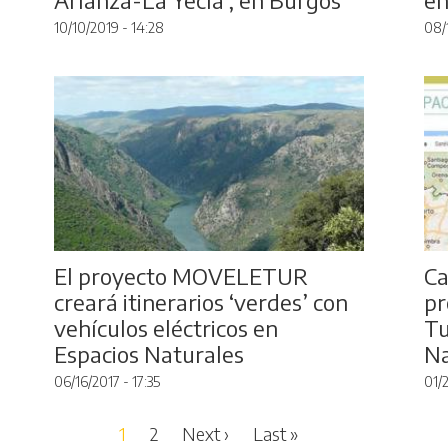
10/10/2019 - 14:28
08/
El proyecto MOVELETUR
Ca
creará itinerarios ‘verdes’ con
pr
vehículos eléctricos en
Tu
Espacios Naturales
Na
06/16/2017 - 17:35
01/2
Next page
Last page
1
2
Next ›
Last »