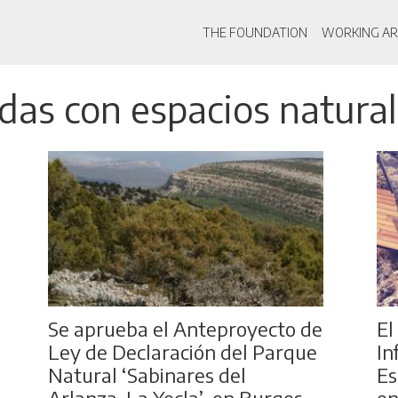
Main navigati
THE FOUNDATION
WORKING AR
Skip
adas con espacios natura
to
main
content
Se aprueba el Anteproyecto de
El
Ley de Declaración del Parque
In
Natural ‘Sabinares del
Es
Arlanza-La Yecla’, en Burgos
en